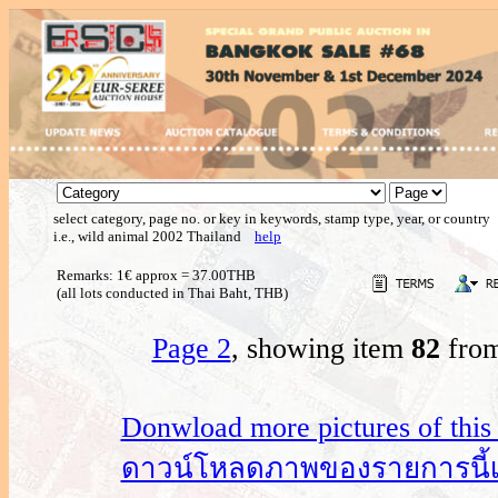
select category, page no. or key in keywords, stamp type, year, or country
i.e., wild animal 2002 Thailand
help
Remarks: 1€ approx = 37.00THB
(all lots conducted in Thai Baht, THB)
Page 2
, showing item
82
from
Donwload more pictures of this i
ดาวน์โหลดภาพของรายการนี้เพิ่