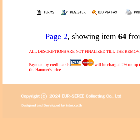
Page 2
, showing item
64
fro
ALL DESCRIPTIONS ARE NOT FINALIZED TILL THE REMOVE
Payment by credit cards
will be charged 2% ontop t
the Hammer's price