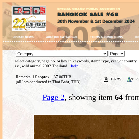
select category, page no. or key in keywords, stamp type, year, or country
i.e., wild animal 2002 Thailand
help
Remarks: 1€ approx = 37.00THB
(all lots conducted in Thai Baht, THB)
Page 2
, showing item
64
from