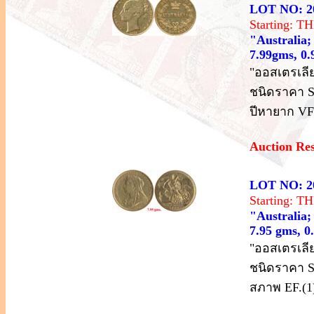
LOT NO: 2
Starting: 
"Australia;
7.99gms, 0.
"ออสเตรเลี
ชนิดราคา So
ปีหายาก VF.
Auction Re
LOT NO: 2
Starting: 
"Australia;
7.95 gms, 0
"ออสเตรเลีย
ชนิดราคา So
สภาพ EF.(1