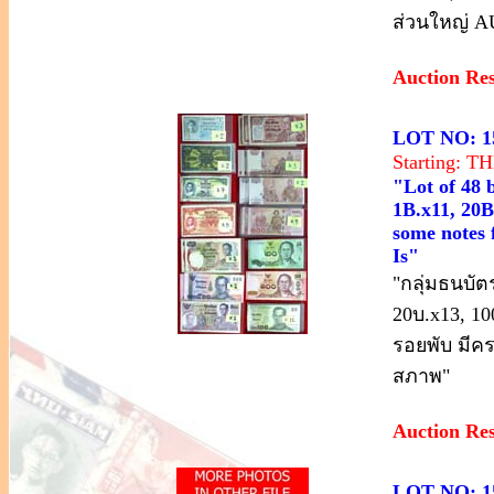
ส่วนใหญ่ 
Auction Re
LOT NO: 1
Starting: 
"Lot of 48 
1B.x11, 20B
some notes 
Is"
"กลุ่มธนบัตร
20บ.x13, 1
รอยพับ มีค
สภาพ"
Auction Re
LOT NO: 1