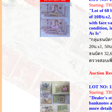
Starting: 
"Lot of 68
of 10Bบ.x2,
with face va
condition, 
As Is"
"กลุ่มธนบัตร
20บ.x1, 50บ
ธนบัตร 32,
ตรวจสอบเพิ
Auction Re
LOT NO: 1
Starting: 
"Dealer's s
banknotes a
more details