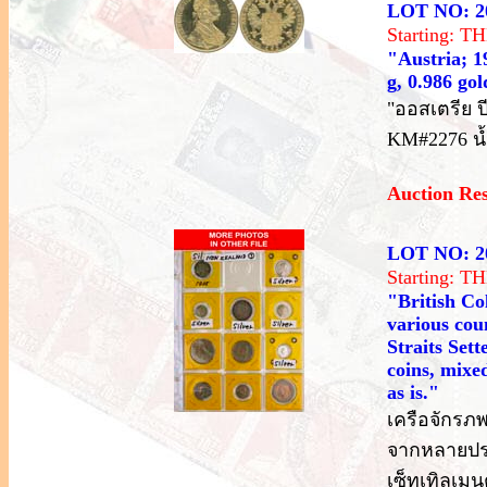
LOT NO: 2
Starting: 
"Austria; 1
g, 0.986 go
"ออสเตรีย ป
KM#2276 น้ำ
Auction Re
LOT NO: 2
Starting: 
"British Co
various cou
Straits Set
coins, mixe
as is."
เครือจักรภ
จากหลายประ
เซ็ทเทิลเมน