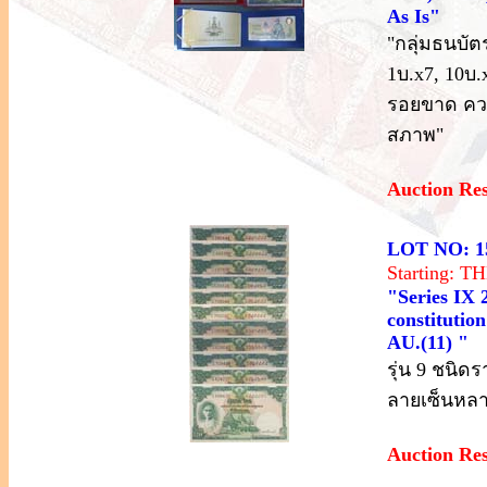
As Is"
"กลุ่มธนบัตร
1บ.x7, 10บ.
รอยขาด ควร
สภาพ"
Auction Re
LOT NO: 1
Starting: 
"Series IX 
constitutio
AU.(11) "
รุ่น 9 ชนิด
ลายเซ็นหลา
Auction Re