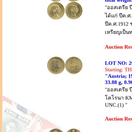
"ออสเตรีย ป
ได้แก่ ปีค
ปีค.ศ.1912
เหรียญเป็นท
Auction Re
LOT NO: 2
Starting: 
"Austria; 1
33.88 g, 0.
"ออสเตรีย ป
โคโรนา KM#2
UNC.(1) "
Auction Re