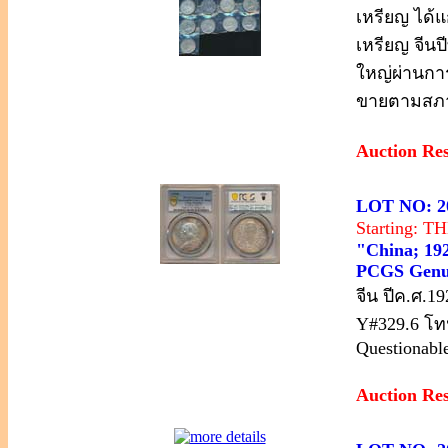
เหรียญ ได้แก
เหรียญ จีนป
ใหญ่ผ่านกา
ขายตามสภ
Auction Re
LOT NO: 2
Starting: 
"China; 192
PCGS Genui
จีน ปีค.ศ.19
Y#329.6 โท
Questionabl
Auction Re