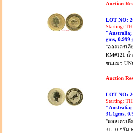
Auction Re
LOT NO: 2
Starting: 
"Australia;
gms, 0.999 
"ออสเตรเลีย
KM#121 น้ำห
ขนแมว UNC
Auction Re
LOT NO: 2
Starting: 
"Australia;
31.1gms, 0.
"ออสเตรเลีย
31.10 กรัม