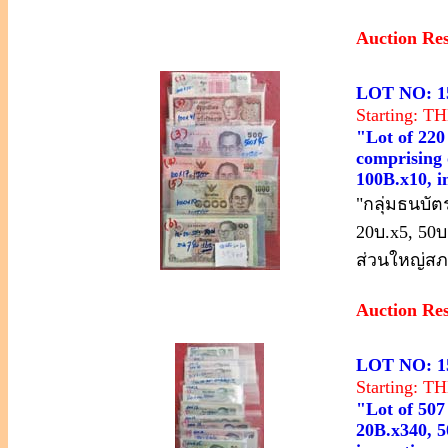
Auction Re
LOT NO: 1
Starting: 
"Lot of 22
comprising 
100B.x10, i
"กลุ่มธนบัตร
20บ.x5, 50บ
ส่วนใหญ่ส
Auction Re
LOT NO: 1
Starting: 
"Lot of 507
20B.x340, 5