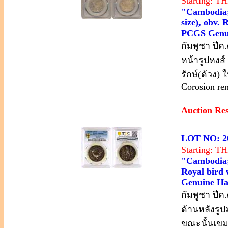
Starting: 
"Cambodia; 
size), obv. 
PCGS Genui
กัมพูชา ปี
หน้ารูปหงส
รักษ์(ด้วง)
Corosion re
Auction Re
LOT NO: 2
Starting: 
"Cambodia; 
Royal bird 
Genuine Har
กัมพูชา ปีค
ด้านหลังรู
ขณะนั้นเขมร