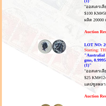
(1)"
"ออสเตรเลีย
$100 KM#58
ผลิต 20000 
Auction Re
LOT NO: 2
Starting: 
"Australial
gms, 0.9995
(1)"
"ออสเตรเลีย
$25 KM#124 
แคปซูลพลาส
Auction Re