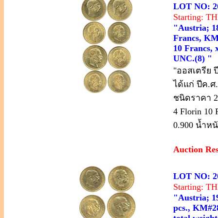
LOT NO: 2
Starting: 
"Austria; 18
Francs, KM#
10 Francs, 
UNC.(8) "
"ออสเตรีย ป
ได้แก่ ปีค.
ชนิดราคา 2
4 Florin 1
0.900 น้ำหน
Auction Re
LOT NO: 2
Starting: 
"Austria; 1
pcs., KM#28
total weigh