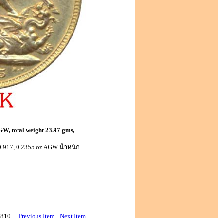
GW, total weight 23.97 gms,
.917, 0.2355 oz AGW น้ำหนัก
|
 2810
Previous Item
Next Item