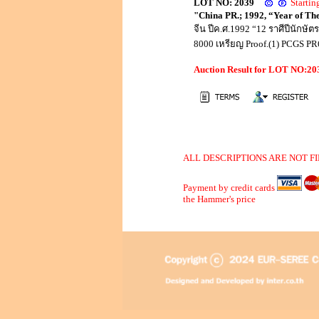
LOT NO: 2039
Starti
"China PR.; 1992, “Year of The
จีน ปีค.ศ.1992 “12 ราศีปีนักษัต
8000 เหรียญ Proof.(1) PCGS P
Auction Result for LOT NO:2
ALL DESCRIPTIONS ARE NOT FI
Payment by credit cards
the Hammer's price