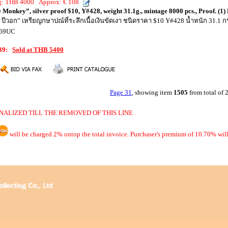
ng: THB 4000 Approx: € 108
 Monkey”, silver proof $10, Y#428, weight 31.1g., mintage 8000 pcs., Proof. 
ร ปีวอก” เหรียญกษาปณ์ที่ระลึกเนื้อเงินขัดเงา ชนิดราคา $10 Y#428 น้ำหนัก 31.1 กร
R69UC
039:
Sold at THB 5400
Page 31
, showing item
1505
from total of
NALIZED TILL THE REMOVED OF THIS LINE
will be charged 2% ontop the total invoice. Purchaser's premium of 10.70% will