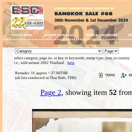
select category, page no. or key in keywords, stamp type, year, or country
i.e., wild animal 2002 Thailand
help
Remarks: 1€ approx = 37.00THB
(all lots conducted in Thai Baht, THB)
Page 2
, showing item
52
from