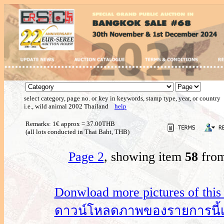
select category, page no. or key in keywords, stamp type, year, or country
i.e., wild animal 2002 Thailand
help
Remarks: 1€ approx = 37.00THB
(all lots conducted in Thai Baht, THB)
Page 2
, showing item
58
from
Donwload more pictures of this i
ดาวน์โหลดภาพของรายการนี้เพิ่