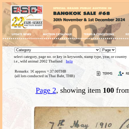
select category, page no. or key in keywords, stamp type, year, or country
i.e., wild animal 2002 Thailand
help
Remarks: 1€ approx = 37.00THB
(all lots conducted in Thai Baht, THB)
Page 2
, showing item
100
from